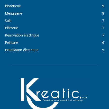
Plomberie
9
Menuiserie
8
Sols
7
Plâtrerie
7
Rénovation électrique
7
Peinture
6
Installation électrique
5