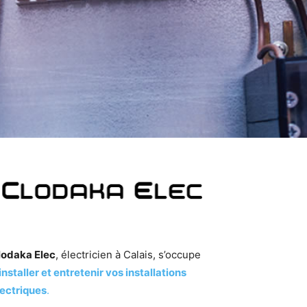
lodaka Elec
, électricien à Calais, s’occupe
installer et entretenir vos installations
lectriques
.