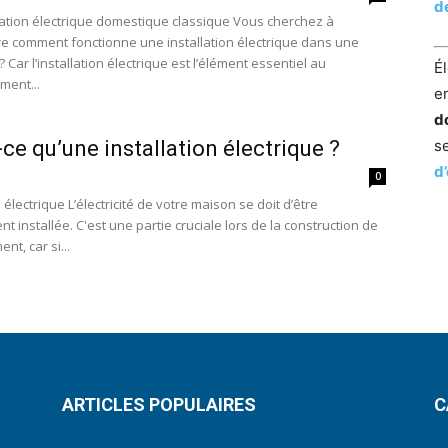
d
lation électrique domestique classique Vous cherchez à
 comment fonctionne une installation électrique dans une
? Car l’installation électrique est l’élément essentiel au
Él
ment...
en
d
-ce qu’une installation électrique ?
s
d’
0
n électrique L’électricité de votre maison se doit d’être
t installée. C'est une partie cruciale lors de la construction de
nt, car si...
ARTICLES POPULAIRES
C