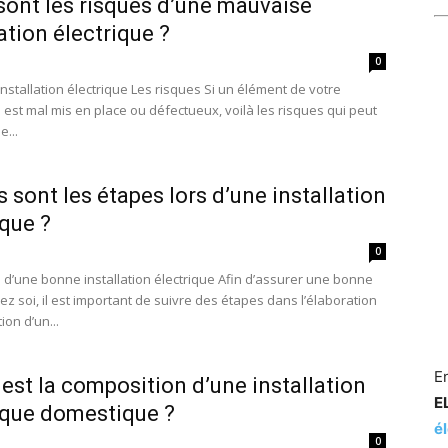
sont les risques d’une mauvaise
lation électrique ?
0
nstallation électrique Les risques Si un élément de votre
n est mal mis en place ou défectueux, voilà les risques qui peut
e...
s sont les étapes lors d’une installation
ique ?
0
 d’une bonne installation électrique Afin d’assurer une bonne
ez soi, il est important de suivre des étapes dans l’élaboration
tion d’un...
En
 est la composition d’une installation
E
ique domestique ?
él
0