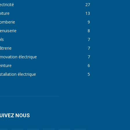
ectricité
27
iture
13
lomberie
9
enuiserie
8
ls
7
âtrerie
7
novation électrique
7
inture
6
stallation électrique
5
UIVEZ NOUS