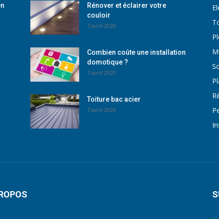
en
Rénover et éclairer votre
El
couloir
To
7 avril 2020
P
M
Combien coûte une installation
domotique ?
So
7 avril 2020
Pl
Ré
Toiture bac acier
Pe
7 avril 2020
In
PROPOS
S