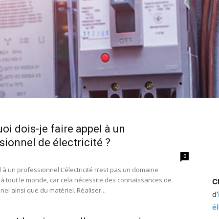
oi dois-je faire appel à un
sionnel de électricité ?
0
 à un professionnel L’électricité n’est pas un domaine
 à tout le monde, car cela nécessite des connaissances de
C
el ainsi que du matériel. Réaliser...
d’
é