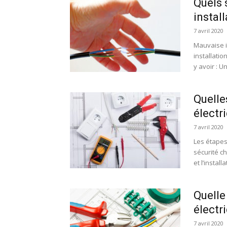
Quels 
instal
7 avril 2020
Mauvaise i
installatio
y avoir : Un
Quelle
électr
7 avril 2020
Les étapes
sécurité ch
et l’installa
Quelle
électr
7 avril 2020