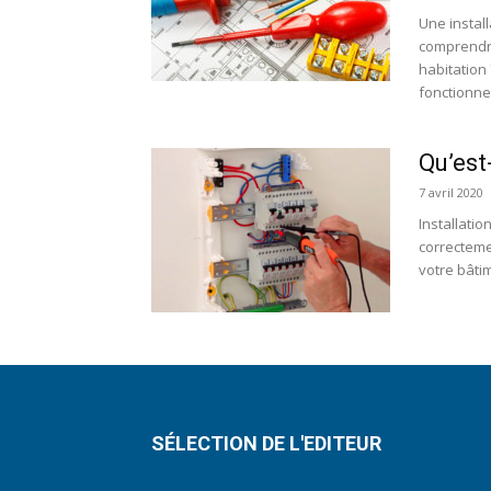
Une instal
comprendre
habitation 
fonctionne
Qu’est
7 avril 2020
Installatio
correctemen
votre bâtime
SÉLECTION DE L'EDITEUR